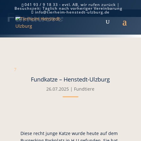
041 93 / 9 18 33 - evtl. AB, wir rufen zurück |
Besuchszeit: Täglich nach vorheriger Vereinbarung
info@tierheim-henstedt-ulzburg.de
Fundtiere
7
Fundkatze – Henstedt-Ulzburg
26.07.2025
|
Fundtiere
Diese recht junge Katze wurde heute auf dem
Burgerking Parkplatz in H-U gefunden. Sie hat