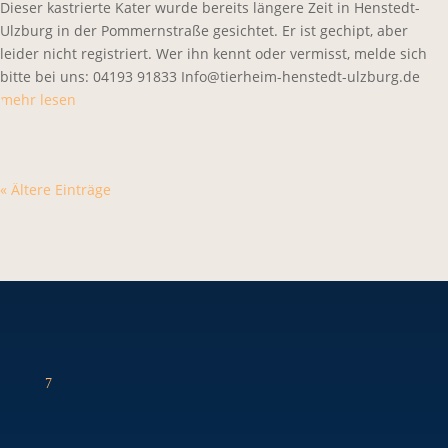
Dieser kastrierte Kater wurde bereits längere Zeit in Henstedt-
Ulzburg in der Pommernstraße gesichtet. Er ist gechipt, aber
leider nicht registriert. Wer ihn kennt oder vermisst, melde sich
bitte bei uns: 04193 91833 Info@tierheim-henstedt-ulzburg.de
mehr lesen
« Ältere Einträge
7