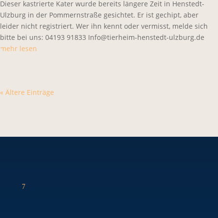
Dieser kastrierte Kater wurde bereits längere Zeit in Henstedt-
Ulzburg in der Pommernstraße gesichtet. Er ist gechipt, aber
leider nicht registriert. Wer ihn kennt oder vermisst, melde sich
bitte bei uns: 04193 91833 Info@tierheim-henstedt-ulzburg.de
mehr lesen
« Ältere Einträge
7