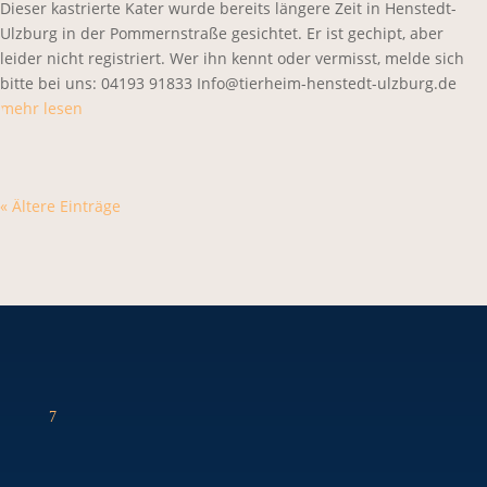
Dieser kastrierte Kater wurde bereits längere Zeit in Henstedt-
Ulzburg in der Pommernstraße gesichtet. Er ist gechipt, aber
leider nicht registriert. Wer ihn kennt oder vermisst, melde sich
bitte bei uns: 04193 91833 Info@tierheim-henstedt-ulzburg.de
mehr lesen
« Ältere Einträge
7