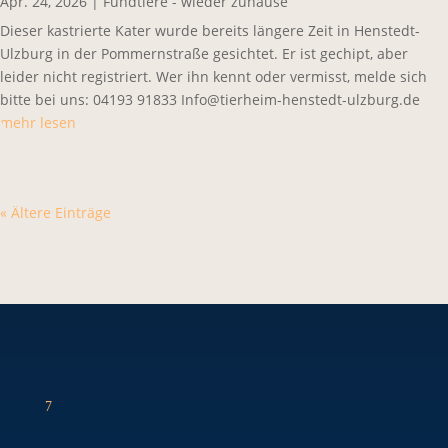
Apr. 24, 2026
|
Fundtiere - wieder zuhause
Dieser kastrierte Kater wurde bereits längere Zeit in Henstedt-
Ulzburg in der Pommernstraße gesichtet. Er ist gechipt, aber
leider nicht registriert. Wer ihn kennt oder vermisst, melde sich
bitte bei uns: 04193 91833 Info@tierheim-henstedt-ulzburg.de
mehr lesen
« Ältere Einträge
7