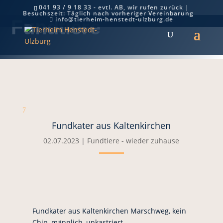
041 93 / 9 18 33 - evtl. AB, wir rufen zurück |
Besuchszeit: Täglich nach vorheriger Vereinbarung
info@tierheim-henstedt-ulzburg.de
Fundtiere
7
Fundkater aus Kaltenkirchen
02.07.2023
|
Fundtiere - wieder zuhause
Fundkater aus Kaltenkirchen Marschweg, kein
Chip, männlich, unkastriert.