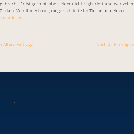
gebracht. Er ist gechipt, aber leider nicht registriert und war voller
Zecken. Wer ihn erkennt, möge sich bitte im Tierheim melden.
mehr lesen
« Ältere Einträge
Nächste Einträge »
7