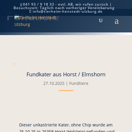
041 93 / 9 18 33 - evtl. AB, wir rufen zurück |
Besuchszeit: Täglich nach vorheriger Vereinbarung
info@tierheim-henstedt-ulzburg.de
Fundtiere
7
Fundkater aus Horst / Elmshorn
27.10.2025
|
Fundtiere
Dieser unkastrierte Kater, ohne Chip wurde am
25.10.25 in 25358 Horst (Holstein) gefunden und