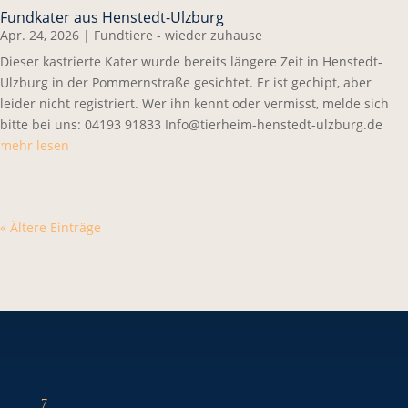
Fundkater aus Henstedt-Ulzburg
Apr. 24, 2026
|
Fundtiere - wieder zuhause
Dieser kastrierte Kater wurde bereits längere Zeit in Henstedt-
Ulzburg in der Pommernstraße gesichtet. Er ist gechipt, aber
leider nicht registriert. Wer ihn kennt oder vermisst, melde sich
bitte bei uns: 04193 91833 Info@tierheim-henstedt-ulzburg.de
mehr lesen
« Ältere Einträge
7