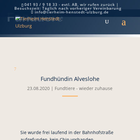
041 93 / 9 18 33 - evtl. AB, wir rufen zurück |
Besuchszeit: Täglich nach vorheriger Vereinbarung
info@tierheim-henstedt-ulzburg.de
Fundtiere
7
Fundhündin Alveslohe
23.08.2020
|
Fundtiere - wieder zuhause
Sie wurde frei laufend in der Bahnhofstraße
aufgefunden, kein Chip vorhanden.