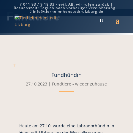
041 93 / 9 18 33 - evtl. AB, wir rufen zurück |
Besuchszeit: Täglich nach vorheriger Vereinbarung
info@tierheim-henstedt-ulzburg.de
Fundtiere
7
Fundhündin
27.10.2023
|
Fundtiere - wieder zuhause
Heute am 27.10. wurde eine Labradorhündin in
Henstedt-Ulzburg an der Wesselkreuzung