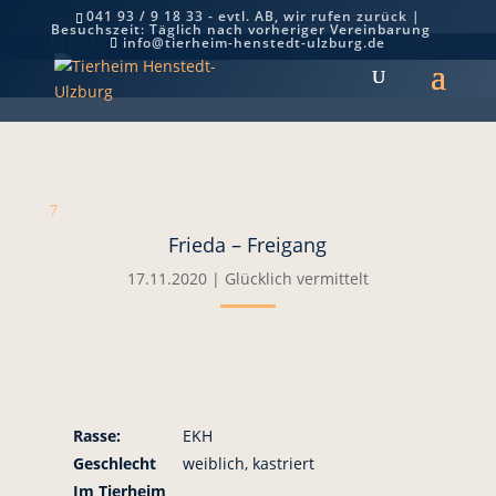
041 93 / 9 18 33 - evtl. AB, wir rufen zurück |
Besuchszeit: Täglich nach vorheriger Vereinbarung
Frieda – Freigang
info@tierheim-henstedt-ulzburg.de
7
Frieda – Freigang
17.11.2020
|
Glücklich vermittelt
Rasse:
EKH
Geschlecht
weiblich, kastriert
Im Tierheim