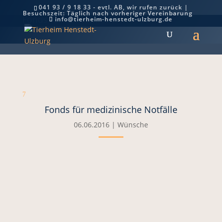
041 93 / 9 18 33 - evtl. AB, wir rufen zurück |
Besuchszeit: Täglich nach vorheriger Vereinbarung
Fonds für medizinische Notfälle
info@tierheim-henstedt-ulzburg.de
7
Fonds für medizinische Notfälle
06.06.2016
|
Wünsche