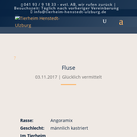
041 93 / 9 18 33 - evtl. AB, wir rufen zurück |
Besuchszeit: Täglich nach vorheriger Vereinbarung
Fluse
info@tierheim-henstedt-ulzburg.de
7
Fluse
03.11.2017
|
Glücklich vermittelt
Rasse:
Angoramix
Geschlecht:
männlich kastriert
Im Tierheim