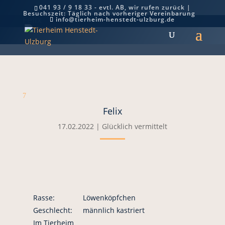
041 93 / 9 18 33 - evtl. AB, wir rufen zurück |
Besuchszeit: Täglich nach vorheriger Vereinbarung
Felix
info@tierheim-henstedt-ulzburg.de
7
Felix
17.02.2022
|
Glücklich vermittelt
Rasse:
Löwenköpfchen
Geschlecht:
männlich kastriert
Im Tierheim