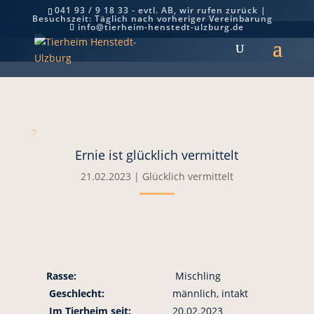
041 93 / 9 18 33 - evtl. AB, wir rufen zurück |
Besuchszeit: Täglich nach vorheriger Vereinbarung
Ernie ist glücklich vermittelt
info@tierheim-henstedt-ulzburg.de
7
Ernie ist glücklich vermittelt
21.02.2023
|
Glücklich vermittelt
Rasse:
Mischling
Geschlecht:
männlich, intakt
Im Tierheim seit:
20.02.2023