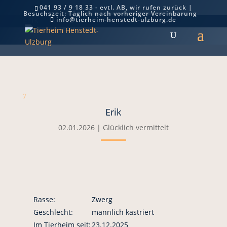
041 93 / 9 18 33 - evtl. AB, wir rufen zurück |
Besuchszeit: Täglich nach vorheriger Vereinbarung
Erik
info@tierheim-henstedt-ulzburg.de
7
Erik
02.01.2026
|
Glücklich vermittelt
Rasse:
Zwerg
Geschlecht:
männlich kastriert
Im Tierheim seit:
23.12.2025