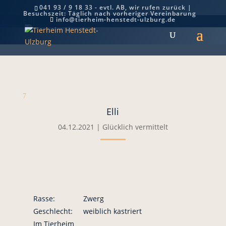
041 93 / 9 18 33 - evtl. AB, wir rufen zurück |
Besuchszeit: Täglich nach vorheriger Vereinbarung
Elli
info@tierheim-henstedt-ulzburg.de
7
Elli
04.12.2021
|
Glücklich vermittelt
Rasse:
Zwerg
Geschlecht:
weiblich kastriert
Im Tierheim