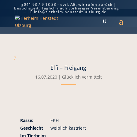
041 93 / 9 18 33 - evtl. AB, wir rufen zurück |
Besuchszeit: Täglich nach vorheriger Vereinbarung
Elfi – Freigang
info@tierheim-henstedt-ulzburg.de
7
Elfi – Freigang
16.07.2020
|
Glücklich vermittelt
Rasse:
EKH
Geschlecht
weiblich kastriert
Im Tierheim