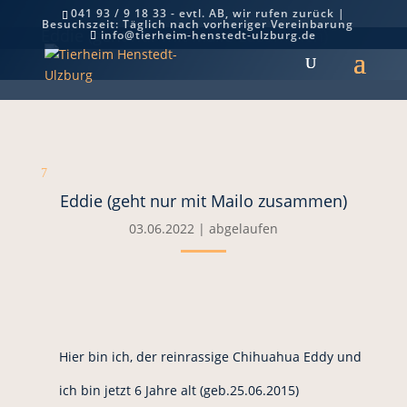
041 93 / 9 18 33 - evtl. AB, wir rufen zurück |
Besuchszeit: Täglich nach vorheriger Vereinbarung
Eddie (geht nur mit Mailo zusammen)
info@tierheim-henstedt-ulzburg.de
7
Eddie (geht nur mit Mailo zusammen)
03.06.2022
|
abgelaufen
Hier bin ich, der reinrassige Chihuahua Eddy und
ich bin jetzt 6 Jahre alt (geb.25.06.2015)