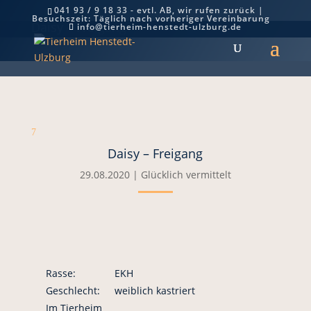
041 93 / 9 18 33 - evtl. AB, wir rufen zurück |
Besuchszeit: Täglich nach vorheriger Vereinbarung
Daisy – Freigang
info@tierheim-henstedt-ulzburg.de
7
Daisy – Freigang
29.08.2020
|
Glücklich vermittelt
Rasse:
EKH
Geschlecht:
weiblich kastriert
Im Tierheim