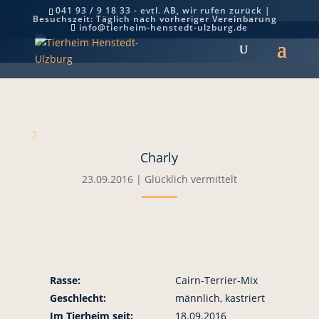
041 93 / 9 18 33 - evtl. AB, wir rufen zurück |
Besuchszeit: Täglich nach vorheriger Vereinbarung
Charly
info@tierheim-henstedt-ulzburg.de
7
Charly
23.09.2016
|
Glücklich vermittelt
Rasse:
Cairn-Terrier-Mix
Geschlecht:
männlich, kastriert
Im Tierheim seit:
18.09.2016