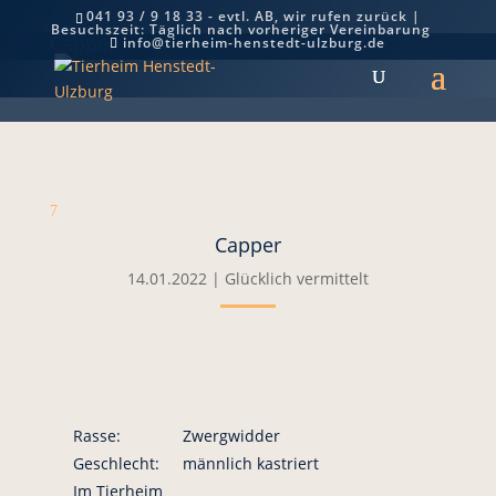
041 93 / 9 18 33 - evtl. AB, wir rufen zurück |
Besuchszeit: Täglich nach vorheriger Vereinbarung
Capper
info@tierheim-henstedt-ulzburg.de
7
Capper
14.01.2022
|
Glücklich vermittelt
Rasse:
Zwergwidder
Geschlecht:
männlich kastriert
Im Tierheim