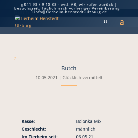
041 93 / 9 18 33 - evtl. AB, wir rufen zurück |
Besuchszeit: Täglich nach vorheriger Vereinbarung
Butch
info@tierheim-henstedt-ulzburg.de
7
Butch
10.05.2021
|
Glücklich vermittelt
Rasse:
Bolonka-Mix
Geschlecht:
männlich
Im Tierheim seit:
06.05.21