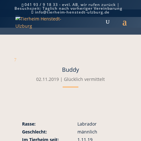
041 93 / 9 18 33 - evtl. AB, wir rufen zurück |
Besuchszeit: Täglich nach vorheriger Vereinbarung
Buddy
info@tierheim-henstedt-ulzburg.de
7
Buddy
02.11.2019
|
Glücklich vermittelt
Rasse:
Labrador
Geschlecht:
männlich
Im Tierheim seit:
1.11.19