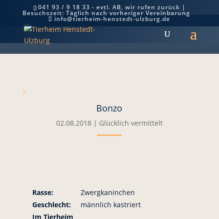
041 93 / 9 18 33 - evtl. AB, wir rufen zurück |
Besuchszeit: Täglich nach vorheriger Vereinbarung
Bonzo
info@tierheim-henstedt-ulzburg.de
7
Bonzo
02.08.2018
|
Glücklich vermittelt
Rasse:
Zwergkaninchen
Geschlecht:
männlich kastriert
Im Tierheim