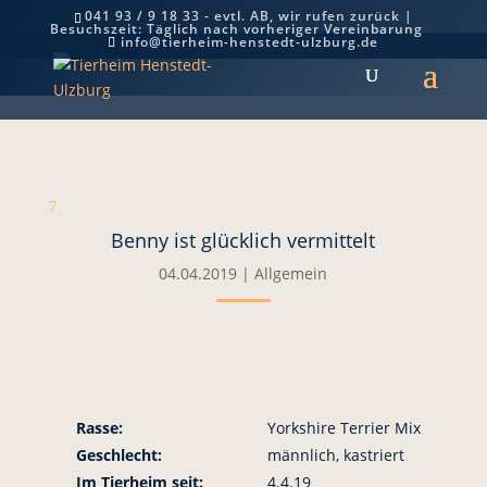
041 93 / 9 18 33 - evtl. AB, wir rufen zurück |
Besuchszeit: Täglich nach vorheriger Vereinbarung
Benny ist glücklich vermittelt
info@tierheim-henstedt-ulzburg.de
7
Benny ist glücklich vermittelt
04.04.2019
|
Allgemein
Rasse:
Yorkshire Terrier Mix
Geschlecht:
männlich, kastriert
Im Tierheim seit:
4.4.19