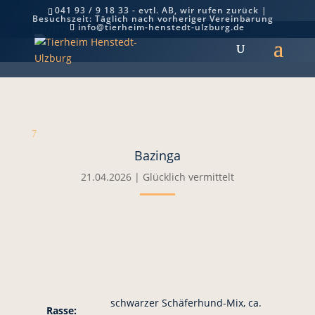
041 93 / 9 18 33 - evtl. AB, wir rufen zurück |
Besuchszeit: Täglich nach vorheriger Vereinbarung
Bazinga
info@tierheim-henstedt-ulzburg.de
7
Bazinga
21.04.2026
|
Glücklich vermittelt
schwarzer Schäferhund-Mix, ca.
Rasse: