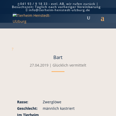
041 93 / 9 18 33 - evtl. AB, wir rufen zurück |
Besuchszeit: Täglich nach vorheriger Vereinbarung
Bart
info@tierheim-henstedt-ulzburg.de
7
Bart
27.04.2019
|
Glücklich vermittelt
Rasse:
Zwerglöwe
Geschlecht:
männlich kastriert
Im Tierheim