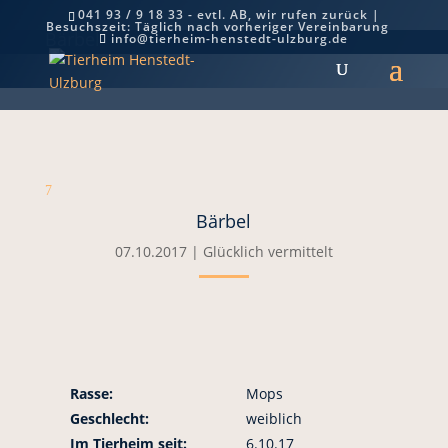
041 93 / 9 18 33 - evtl. AB, wir rufen zurück |
Besuchszeit: Täglich nach vorheriger Vereinbarung
Bärbel
info@tierheim-henstedt-ulzburg.de
7
Bärbel
07.10.2017
|
Glücklich vermittelt
Rasse:
Mops
Geschlecht:
weiblich
Im Tierheim seit:
6.10.17