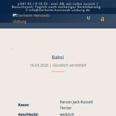
041 93 / 9 18 33 - evtl. AB, wir rufen zurück |
Besuchszeit: Täglich nach vorheriger Vereinbarung
Babsi
info@tierheim-henstedt-ulzburg.de
7
Babsi
16.03.2020
|
Glücklich vermittelt
Parson Jack Russell
Rasse:
Terrier
Geschlecht:
weiblich