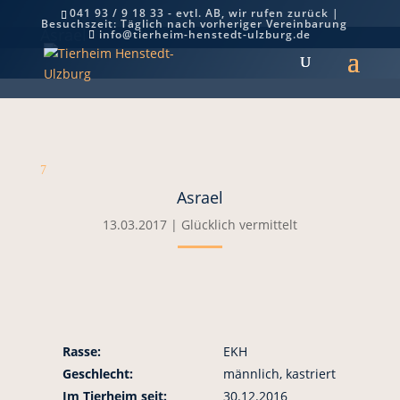
041 93 / 9 18 33 - evtl. AB, wir rufen zurück |
Besuchszeit: Täglich nach vorheriger Vereinbarung
Asrael
info@tierheim-henstedt-ulzburg.de
7
Asrael
13.03.2017
|
Glücklich vermittelt
Rasse:
EKH
Geschlecht:
männlich, kastriert
Im Tierheim seit:
30.12.2016