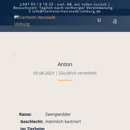
041 93 / 9 18 33 - evtl. AB, wir rufen zurück |
Besuchszeit: Täglich nach vorheriger Vereinbarung
Anton
info@tierheim-henstedt-ulzburg.de
7
Anton
03.08.2023
|
Glücklich vermittelt
Rasse:
Zwergwidder
Geschlecht:
männlich kastriert
Im Tierheim