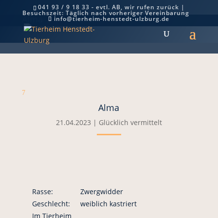
041 93 / 9 18 33 - evtl. AB, wir rufen zurück |
Besuchszeit: Täglich nach vorheriger Vereinbarung
Alma
info@tierheim-henstedt-ulzburg.de
7
Alma
21.04.2023
|
Glücklich vermittelt
Rasse:
Zwergwidder
Geschlecht:
weiblich kastriert
Im Tierheim